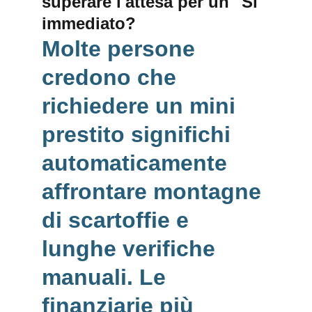
superare l'attesa per un "Sì" 
immediato?
Molte persone 
credono che 
richiedere un 
mini 
prestito
 significhi 
automaticamente 
affrontare 
montagne 
di scartoffie
 e 
lunghe verifiche 
manuali. Le 
finanziarie più 