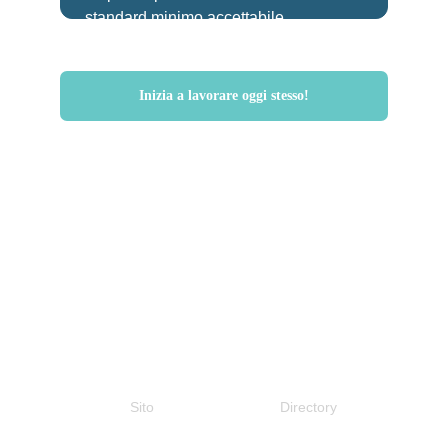
standard minimo accettabile.
Inizia a lavorare oggi stesso!
Guadagnare online 
dovrebbe essere semplice.
Con Worknovo lo è.
Sito
Directory
Home
Lavoro online